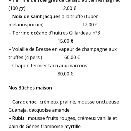
– Terrine de foie gras
de canard au vieil Armagnac
(100 gr) 12,00 €
–
Noix de saint Jacques
à la truffe (tuber
melanosporum) 12,00 €
–
Terrine océane
d’huitres Gillardeau n°3
15,00 €
– Volaille de Bresse en vapeur de champagne aux
truffes (4 pers.) 60,00 €
– Chapon fermier farci aux marrons
80,00 €
Nos Bûches maison
– Carac choc
: crémeux praliné, mousse onctueuse
Guanaja, dacquoise amande
–
Rubis
: mousse fruits rouges, crémeux vanille et
pain de Gênes framboise myrtille